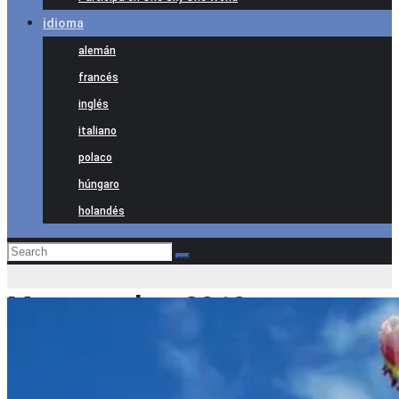
idioma
alemán
francés
inglés
italiano
polaco
húngaro
holandés
Mes:
octubre 2019