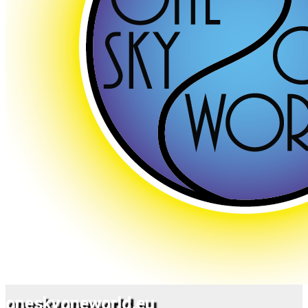
oneskyoneworld.eu