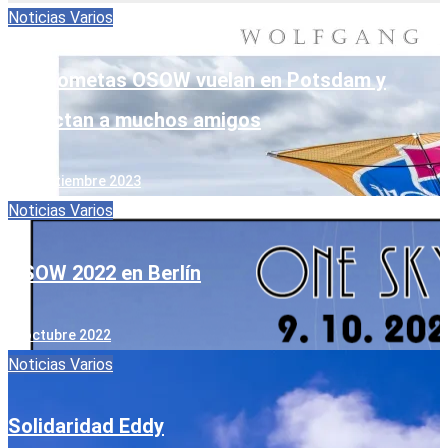
Noticias
Varios
Las cometas OSOW vuelan en Potsdam y
conectan a muchos amigos
15. septiembre 2023
Noticias
Varios
OSOW 2022 en Berlín
9. octubre 2022
Noticias
Varios
Solidaridad Eddy