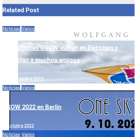
Related Post
Noticias
Varios
Las cometas OSOW vuelan en Potsdam y
conectan a muchos amigos
15. septiembre 2023
Noticias
Varios
OSOW 2022 en Berlín
9. octubre 2022
Noticias
Varios