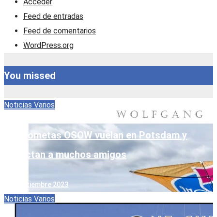
Acceder
Feed de entradas
Feed de comentarios
WordPress.org
You missed
Noticias
Varios
Las cometas OSOW vuelan en Potsdam y
conectan a muchos amigos
15. septiembre 2023
Noticias
Varios