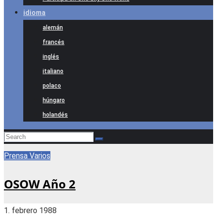
idioma
alemán
francés
inglés
italiano
polaco
húngaro
holandés
Prensa
Varios
OSOW Año 2
1. febrero 1988