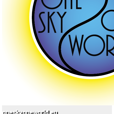
oneskyoneworld.eu