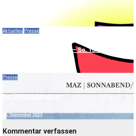
ONE SKY – ONE WORLD 2025
22. September 2025
Aktuelles
Presse
EIN HIMMEL – EINE ERDE – So. 13. 10. 2024
2. Oktober 2024
Presse
Der Drachenbändiger
26. September 2023
Kommentar verfassen