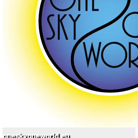
oneskyoneworld.eu