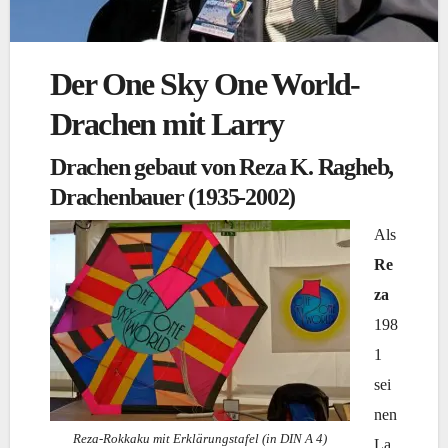
Der One Sky One World-
Drachen mit Larry
Drachen gebaut von Reza K. Ragheb,
Drachenbauer (1935-2002)
Als
Re
za
198
1
sei
nen
Reza-Rokkaku mit Erklärungstafel (in DIN A 4)
La