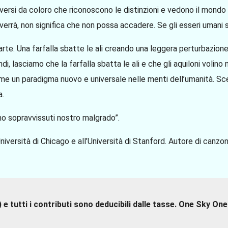
lversi da coloro che riconoscono le distinzioni e vedono il mondo 
verrà, non significa che non possa accadere. Se gli esseri umani s
arte. Una farfalla sbatte le ali creando una leggera perturbazio
ndi, lasciamo che la farfalla sbatta le ali e che gli aquiloni volin
e un paradigma nuovo e universale nelle menti dell’umanità. Sce
a.
mo sopravvissuti nostro malgrado”.
iversità di Chicago e all’Università di Stanford. Autore di canzon
 tutti i contributi sono deducibili dalle tasse. One Sky One