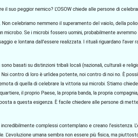
sere il suo peggior nemico? L’OSOW chiede alle persone di celebrar
. Non celebriamo nemmeno il superamento del vaiolo, della poliomie
e un microbo. Se i microbi fossero uomini, probabilmente avremmo un
ggio e lontana dall’essere realizzata. I rituali riguardano l’aver
ono basati su distinzioni tribali locali (nazionali, culturali e relig
 Noi contro di loro è un’idea potente, noi contro di noi no. È poss
emota di quella di celebrare la vittoria sui microbi. Stiamo chiede
quartiere, il proprio Paese, la propria banda, la propria compagni
posta a questa esigenza. È facile chiedere alle persone di metters
i incredibilmente complessi contemplano e creano l’esistenza. L’e
le. L’evoluzione umana sembra non essere più fisica, ma piuttosto