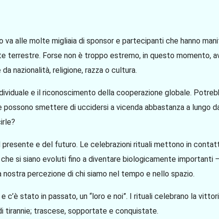
o va alle molte migliaia di sponsor e partecipanti che hanno man
nte terrestre. Forse non è troppo estremo, in questo momento, a
a nazionalità, religione, razza o cultura.
dividuale e il riconoscimento della cooperazione globale. Potr
one possono smettere di uccidersi a vicenda abbastanza a lungo
irle?
l presente e del futuro. Le celebrazioni rituali mettono in contatt
he si siano evoluti fino a diventare biologicamente importanti – i
 la nostra percezione di chi siamo nel tempo e nello spazio.
, e c’è stato in passato, un “loro e noi”. I rituali celebrano la vit
i tirannie; trascese, sopportate e conquistate.