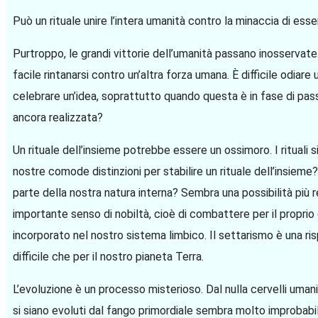
Può un rituale unire l’intera umanità contro la minaccia di es
Purtroppo, le grandi vittorie dell’umanità passano inosservate
facile rintanarsi contro un’altra forza umana. È difficile odiar
celebrare un’idea, soprattutto quando questa è in fase di passa
ancora realizzata?
Un rituale dell’insieme potrebbe essere un ossimoro. I rituali si s
nostre comode distinzioni per stabilire un rituale dell’insieme?
parte della nostra natura interna? Sembra una possibilità più r
importante senso di nobiltà, cioè di combattere per il proprio 
incorporato nel nostro sistema limbico. Il settarismo è una ris
difficile che per il nostro pianeta Terra.
L’evoluzione è un processo misterioso. Dal nulla cervelli uman
si siano evoluti dal fango primordiale sembra molto improbabi