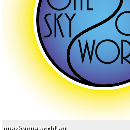
oneskyoneworld.eu