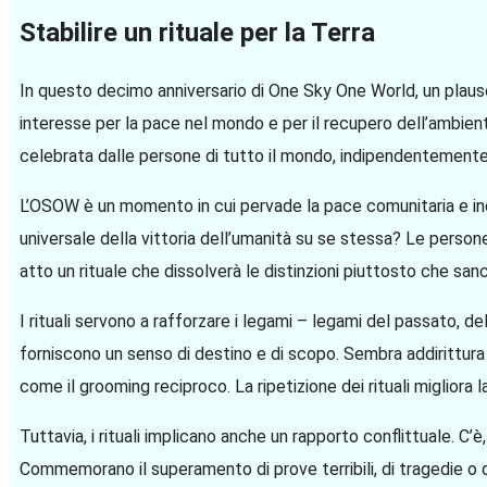
Stabilire un rituale per la Terra
In questo decimo anniversario di One Sky One World, un plaus
interesse per la pace nel mondo e per il recupero dell’ambie
celebrata dalle persone di tutto il mondo, indipendentemente d
L’OSOW è un momento in cui pervade la pace comunitaria e in
universale della vittoria dell’umanità su se stessa? Le pers
atto un rituale che dissolverà le distinzioni piuttosto che sanc
I rituali servono a rafforzare i legami – legami del passato, de
forniscono un senso di destino e di scopo. Sembra addirittura c
come il grooming reciproco. La ripetizione dei rituali migliora
Tuttavia, i rituali implicano anche un rapporto conflittuale. C’è
Commemorano il superamento di prove terribili, di tragedie o d