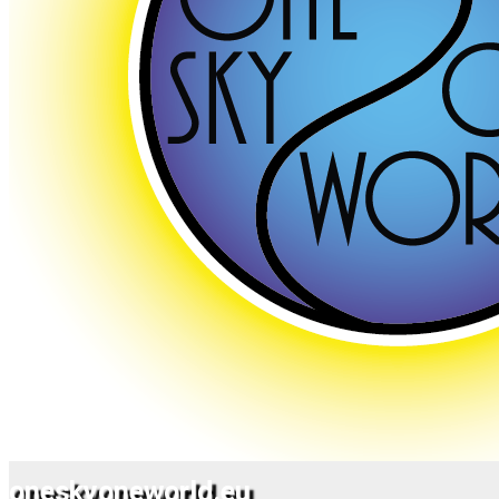
oneskyoneworld.eu