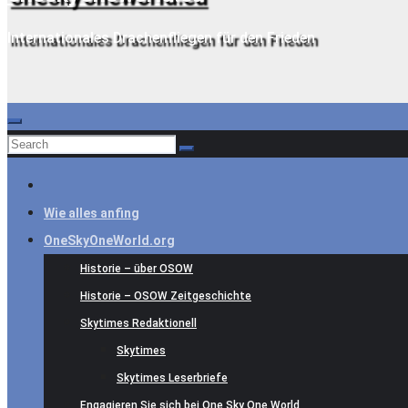
Internationales Drachenfliegen für den Frieden
Wie alles anfing
OneSkyOneWorld.org
Historie – über OSOW
Historie – OSOW Zeitgeschichte
Skytimes Redaktionell
Skytimes
Skytimes Leserbriefe
Engagieren Sie sich bei One Sky One World